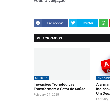
Foto: Divulgação
Facebook
Twitter
RELACIONADOS
MEDICINA
AMAZON
Inovações Tecnológicas
Alarman
Transformam o Setor de Saúde
Índices
Um Desa
February 24, 2025
February 