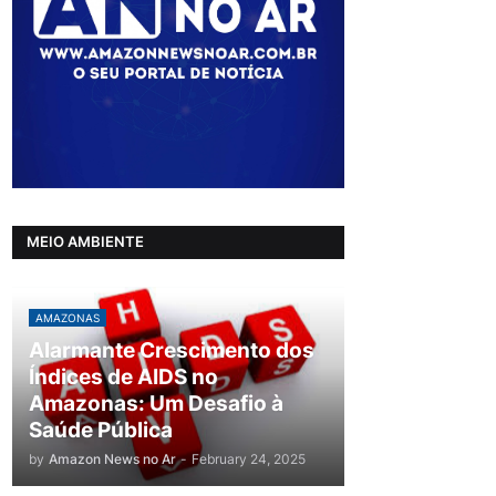
MEIO AMBIENTE
AMAZONAS
Alarmante Crescimento dos
Índices de AIDS no
Amazonas: Um Desafio à
Saúde Pública
by
Amazon News no Ar
-
February 24, 2025