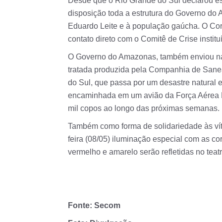
Desde que o Rio Grande do Sul declarou e
disposição toda a estrutura do Governo do
Eduardo Leite e à população gaúcha. O Co
contato direto com o Comitê de Crise instit
O Governo do Amazonas, também enviou na 
tratada produzida pela Companhia de San
do Sul, que passa por um desastre natural 
encaminhada em um avião da Força Aérea Br
mil copos ao longo das próximas semanas.
Também como forma de solidariedade às vít
feira (08/05) iluminação especial com as co
vermelho e amarelo serão refletidas no teatr
Fonte: Secom