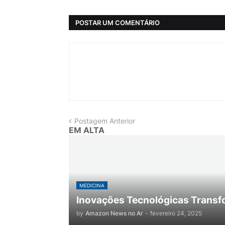
POSTAR UM COMENTÁRIO
Postagem Anterior
EM ALTA
MEDICINA
Inovações Tecnológicas Transf
by
Amazon News no Ar
-
fevereiro 24, 2025