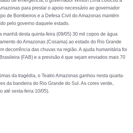
stado de emergência, o governador Wilson Lima colocou à
 Amazonas para prestar o apoio necessário ao governador
rpo de Bombeiros e a Defesa Civil do Amazonas mantém
uído pelo governo daquele estado.
manhã desta quinta-feira (09/05) 30 mil copos de água
eamento do Amazonas (Cosama) ao estado do Rio Grande
em decorrência das chuvas na região. A ajuda humanitária foi
asileira (FAB) e a previsão é que sejam enviados mais 70
imas da tragédia, o Teatro Amazonas ganhou nesta quarta-
res da bandeira do Rio Grande do Sul. As cores verde,
o até sexta-feira 10/05).