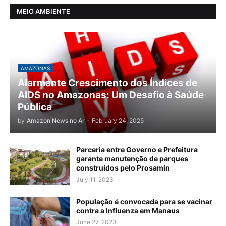
MEIO AMBIENTE
AMAZONAS
Alarmante Crescimento dos Índices de
AIDS no Amazonas: Um Desafio à Saúde
Pública
by
Amazon News no Ar
-
February 24, 2025
Parceria entre Governo e Prefeitura
garante manutenção de parques
construídos pelo Prosamin
July 11, 2023
População é convocada para se vacinar
contra a Influenza em Manaus
June 27, 2023