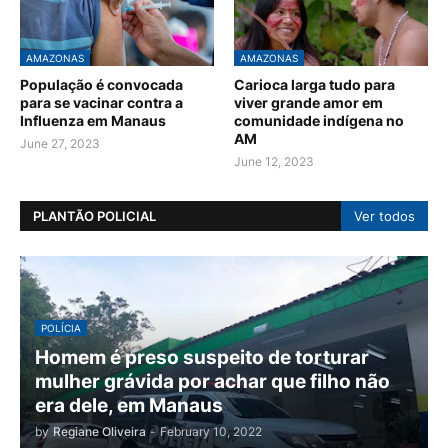
AMAZONAS
AMAZONAS
População é convocada
Carioca larga tudo para
para se vacinar contra a
viver grande amor em
Influenza em Manaus
comunidade indígena no
AM
June 27, 2023
June 12, 2023
PLANTÃO POLICIAL
Ver todos
POLÍCIA
Homem é preso suspeito de torturar
mulher grávida por achar que filho não
era dele, em Manaus
by
Regiane Oliveira
-
February 10, 2022