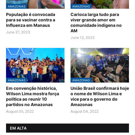
AMAZONAS
AMAZONAS
População é convocada
Carioca larga tudo para
para se vacinar contra a
viver grande amor em
Influenza em Manaus
comunidade indígena no
AM
June 27, 2023
June 12, 2023
AMAZONAS
AMAZONAS
Em convenção histórica,
União Brasil confirmará hoje
Wilson Lima mostra força
o nome de Wilson Lima e
política ao reunir 10
vice para o governo do
partidos no Amazonas
Amazonas
August 05, 2022
August 04, 2022
EM ALTA