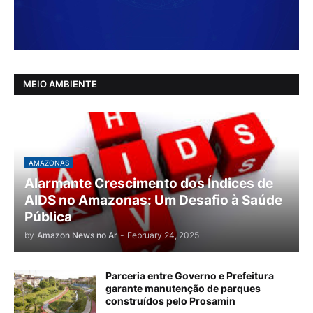
MEIO AMBIENTE
AMAZONAS
Alarmante Crescimento dos Índices de
AIDS no Amazonas: Um Desafio à Saúde
Pública
by
Amazon News no Ar
-
February 24, 2025
Parceria entre Governo e Prefeitura
garante manutenção de parques
construídos pelo Prosamin