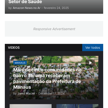
Setor de Saúde
by
Amazon News no Ar
-
fevereiro 24, 2025
Responsive Advertisement
VIDEOS
Ver todos
MANAUS
Mais de cinco comunidades no
bairro Tarumã receberam
pavimentação da Prefeitura de
Manaus
by
Jamil Maciel
-
December 17, 2024