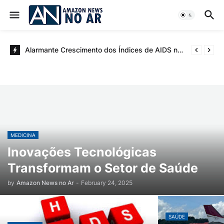
Alarmante Crescimento dos Índices de AIDS no Amazonas: Um Desafio à Saúde Pública
MEDICINA
Inovações Tecnológicas
Transformam o Setor de Saúde
by
Amazon News no Ar
-
February 24, 2025
SAÚDE