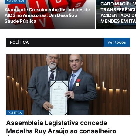
AMAZONAS
CABO MACIEL V
Alarmante Crescimento dos Índices de
TRANSFERÊNCIA
AIDS no Amazonas: Um Desafio à
ACIDENTADO D
Saúde Pública
MENDES EM IT
POLÍTICA
Ver todos
POLÍTICA
Assembleia Legislativa concede
Medalha Ruy Araújo ao conselheiro