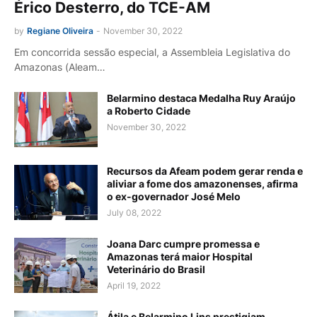
Érico Desterro, do TCE-AM
by
Regiane Oliveira
-
November 30, 2022
Em concorrida sessão especial, a Assembleia Legislativa do
Amazonas (Aleam…
Belarmino destaca Medalha Ruy Araújo
a Roberto Cidade
November 30, 2022
Recursos da Afeam podem gerar renda e
aliviar a fome dos amazonenses, afirma
o ex-governador José Melo
July 08, 2022
Joana Darc cumpre promessa e
Amazonas terá maior Hospital
Veterinário do Brasil
April 19, 2022
Átila e Belarmino Lins prestigiam