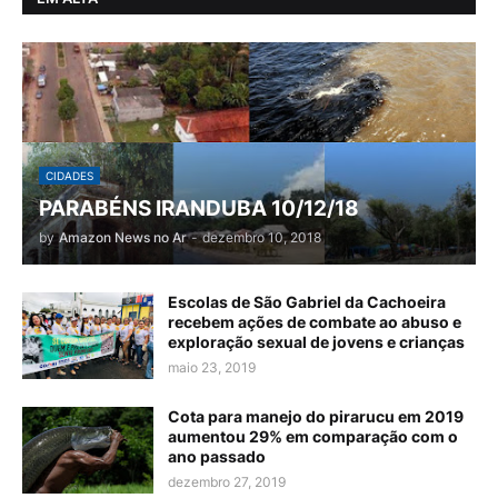
CIDADES
PARABÉNS IRANDUBA 10/12/18
by
Amazon News no Ar
-
dezembro 10, 2018
Escolas de São Gabriel da Cachoeira
recebem ações de combate ao abuso e
exploração sexual de jovens e crianças
maio 23, 2019
Cota para manejo do pirarucu em 2019
aumentou 29% em comparação com o
ano passado
dezembro 27, 2019