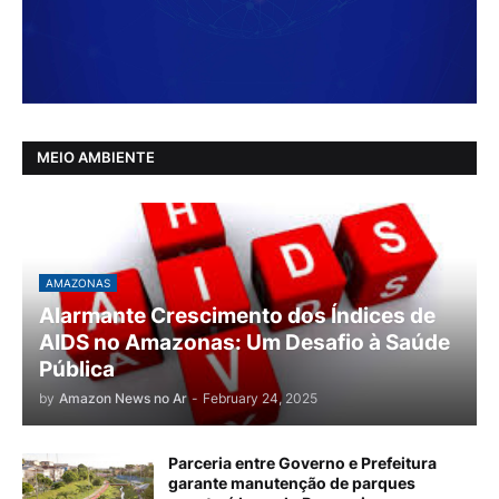
MEIO AMBIENTE
AMAZONAS
Alarmante Crescimento dos Índices de
AIDS no Amazonas: Um Desafio à Saúde
Pública
by
Amazon News no Ar
-
February 24, 2025
Parceria entre Governo e Prefeitura
garante manutenção de parques