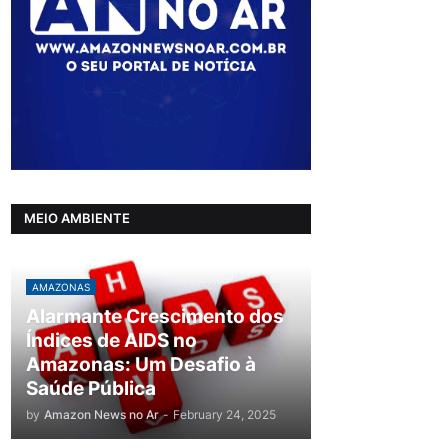
MEIO AMBIENTE
AMAZONAS
Alarmante Crescimento dos
Índices de AIDS no
Amazonas: Um Desafio à
Saúde Pública
by
Amazon News no Ar
-
February 24, 2025