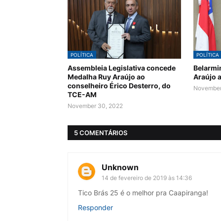
POLÍTICA
POLÍTICA
Assembleia Legislativa concede
Belarmi
Medalha Ruy Araújo ao
Araújo 
conselheiro Érico Desterro, do
November
TCE-AM
November 30, 2022
5 COMENTÁRIOS
Unknown
14 de fevereiro de 2019 às 14:36
Tico Brás 25 é o melhor pra Caapiranga!
Responder