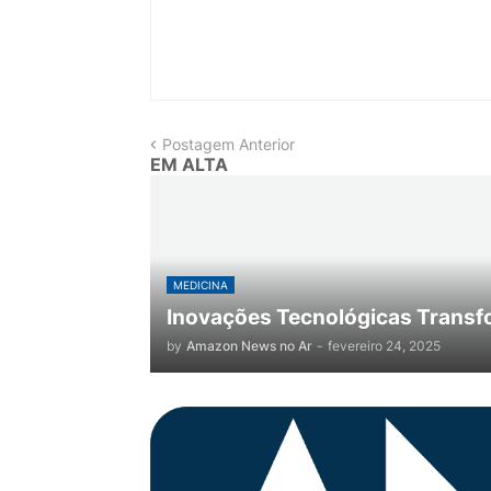
Postagem Anterior
EM ALTA
MEDICINA
Inovações Tecnológicas Transf
by
Amazon News no Ar
-
fevereiro 24, 2025