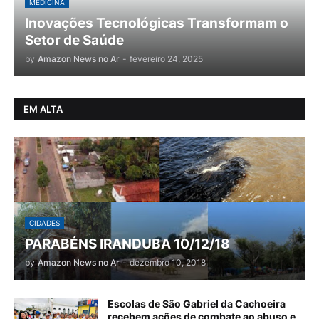
MEDICINA
Inovações Tecnológicas Transformam o
Setor de Saúde
by
Amazon News no Ar
-
fevereiro 24, 2025
EM ALTA
CIDADES
PARABÉNS IRANDUBA 10/12/18
by
Amazon News no Ar
-
dezembro 10, 2018
Escolas de São Gabriel da Cachoeira
recebem ações de combate ao abuso e