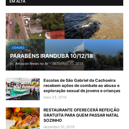
EM ALTA
CIDADES
PARABÉNS IRANDUBA 10/12/18
by
Amazon News no Ar
-
dezembro 10, 2018
Escolas de São Gabriel da Cachoeira
recebem ações de combate ao abuso e
exploração sexual de jovens e crianças
maio 23, 2019
RESTAURANTE OFERECERÁ REFEIÇÃO
GRATUITA PARA QUEM PASSAR NATAL
SOZINHO
dezembro 10, 2019