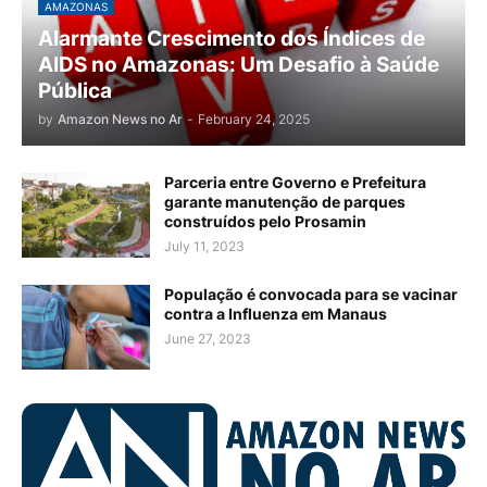
AMAZONAS
Alarmante Crescimento dos Índices de
AIDS no Amazonas: Um Desafio à Saúde
Pública
by
Amazon News no Ar
-
February 24, 2025
Parceria entre Governo e Prefeitura
garante manutenção de parques
construídos pelo Prosamin
July 11, 2023
População é convocada para se vacinar
contra a Influenza em Manaus
June 27, 2023