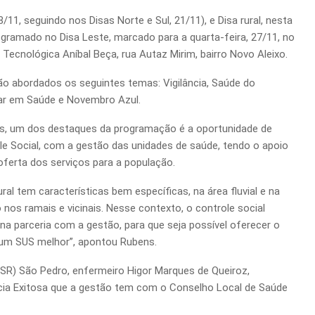
8/11, seguindo nos Disas Norte e Sul, 21/11), e Disa rural, nesta
gramado no Disa Leste, marcado para a quarta-feira, 27/11, no
 Tecnológica Aníbal Beça, rua Autaz Mirim, bairro Novo Aleixo.
ão abordados os seguintes temas: Vigilância, Saúde do
lar em Saúde e Novembro Azul.
tos, um dos destaques da programação é a oportunidade de
le Social, com a gestão das unidades de saúde, tendo o apoio
oferta dos serviços para a população.
l tem características bem específicas, na área fluvial e na
o nos ramais e vicinais. Nesse contexto, o controle social
a parceria com a gestão, para que seja possível oferecer o
r um SUS melhor”, apontou Rubens.
BSR) São Pedro, enfermeiro Higor Marques de Queiroz,
cia Exitosa que a gestão tem com o Conselho Local de Saúde