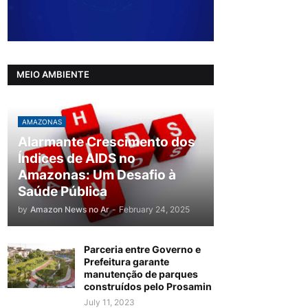
MEIO AMBIENTE
AMAZONAS
Alarmante Crescimento dos
Índices de AIDS no
Amazonas: Um Desafio à
Saúde Pública
by
Amazon News no Ar
-
February 24, 2025
Parceria entre Governo e
Prefeitura garante
manutenção de parques
construídos pelo Prosamin
July 11, 2023