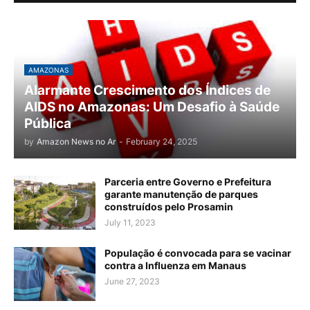
AMAZONAS
Alarmante Crescimento dos Índices de
AIDS no Amazonas: Um Desafio à Saúde
Pública
by
Amazon News no Ar
-
February 24, 2025
Parceria entre Governo e Prefeitura
garante manutenção de parques
construídos pelo Prosamin
July 11, 2023
População é convocada para se vacinar
contra a Influenza em Manaus
June 27, 2023