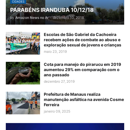
CIDADES
PARABÉNS IRANDUBA 10/12/18
by
Amazon News no Ar
-
dezembro 10, 2018
Escolas de São Gabriel da Cachoeira
recebem ações de combate ao abuso e
exploração sexual de jovens e crianças
maio 23, 2019
Cota para manejo do pirarucu em 2019
aumentou 29% em comparação com o
ano passado
dezembro 27, 2019
Prefeitura de Manaus realiza
manutenção asfáltica na avenida Cosme
Ferreira
janeiro 09, 2025