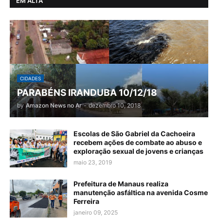
EM ALTA
CIDADES
PARABÉNS IRANDUBA 10/12/18
by
Amazon News no Ar
-
dezembro 10, 2018
Escolas de São Gabriel da Cachoeira
recebem ações de combate ao abuso e
exploração sexual de jovens e crianças
maio 23, 2019
Prefeitura de Manaus realiza
manutenção asfáltica na avenida Cosme
Ferreira
janeiro 09, 2025