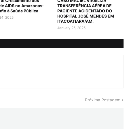
te Crescimento dos
CABO MACIEL VIABILIZA
 de AIDS no Amazonas:
TRANSFERÊNCIA AÉREA DE
fio à Saúde Pública
PACIENTE ACIDENTADO DO
HOSPITAL JOSÉ MENDES EM
24, 2025
ITACOATIARA/AM.
January 25, 2025
Próxima Postagem