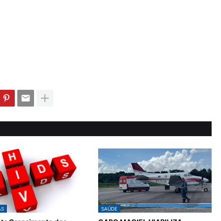
AS
SAÚDE