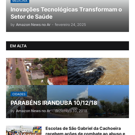
MEDICINA
Inovações Tecnológicas Transformam o
Setor de Saúde
by
Amazon News no Ar
-
fevereiro 24, 2025
EM ALTA
CIDADES
PARABÉNS IRANDUBA 10/12/18
by
Amazon News no Ar
-
dezembro 10, 2018
Escolas de São Gabriel da Cachoeira
recebem ações de combate ao abuso e