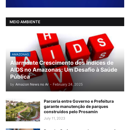
MEIO AMBIENTE
AMAZONAS
Alarmante Crescimento dos Índices de
AIDS no Amazonas: Um Desafio à Saúde
Pública
by
Amazon News no Ar
-
February 24, 2025
Parceria entre Governo e Prefeitura
garante manutenção de parques
construídos pelo Prosamin
July 11, 2023