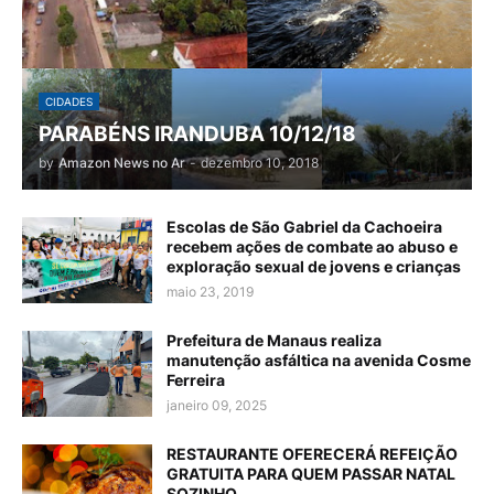
CIDADES
PARABÉNS IRANDUBA 10/12/18
by
Amazon News no Ar
-
dezembro 10, 2018
Escolas de São Gabriel da Cachoeira
recebem ações de combate ao abuso e
exploração sexual de jovens e crianças
maio 23, 2019
Prefeitura de Manaus realiza
manutenção asfáltica na avenida Cosme
Ferreira
janeiro 09, 2025
RESTAURANTE OFERECERÁ REFEIÇÃO
GRATUITA PARA QUEM PASSAR NATAL
SOZINHO