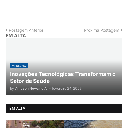
Postagem Anterior
Próxima Postagem
EM ALTA
MEDICINA
Inovações Tecnológicas Transformam o
Setor de Saúde
by
Amazon News no Ar
-
fevereiro 24, 2025
EM ALTA