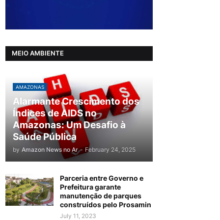
MEIO AMBIENTE
AMAZONAS
Alarmante Crescimento dos
Índices de AIDS no
Amazonas: Um Desafio à
Saúde Pública
by
Amazon News no Ar
-
February 24, 2025
Parceria entre Governo e
Prefeitura garante
manutenção de parques
construídos pelo Prosamin
July 11, 2023