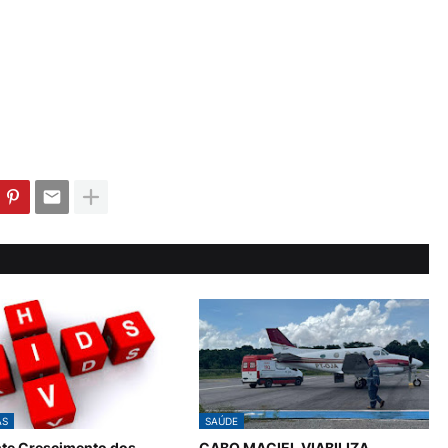
AS
SAÚDE
te Crescimento dos
CABO MACIEL VIABILIZA