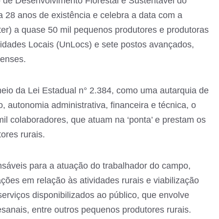
to de Desenvolvimento Florestal e Sustentável do
28 anos de existência e celebra a data com a
Ater) a quase 50 mil pequenos produtores e produtoras
nidades Locais (UnLocs) e sete postos avançados,
nenses.
eio da Lei Estadual n° 2.384, como uma autarquia de
o, autonomia administrativa, financeira e técnica, o
il colaboradores, que atuam na ‘ponta’ e prestam os
ores rurais.
sáveis para a atuação do trabalhador do campo,
ações em relação às atividades rurais e viabilização
serviços disponibilizados ao público, que envolve
tesanais, entre outros pequenos produtores rurais.