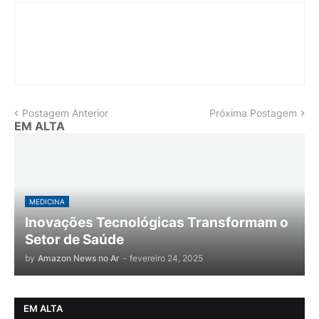
Postagem Anterior
Próxima Postagem
EM ALTA
MEDICINA
Inovações Tecnológicas Transformam o
Setor de Saúde
by
Amazon News no Ar
-
fevereiro 24, 2025
EM ALTA