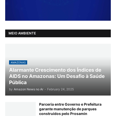
MEIO AMBIENTE
AMAZONAS
Alarmante Crescimento dos Índices de
AIDS no Amazonas: Um Desafio à Saúde
Pública
by
Amazon News no Ar
-
February 24, 2025
Parceria entre Governo e Prefeitura
garante manutenção de parques
construídos pelo Prosamin