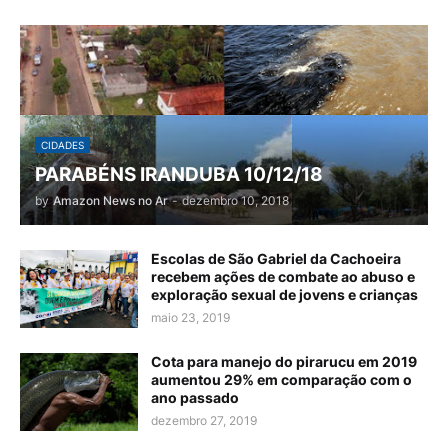
CIDADES
PARABÉNS IRANDUBA 10/12/18
by
Amazon News no Ar
-
dezembro 10, 2018
Escolas de São Gabriel da Cachoeira
recebem ações de combate ao abuso e
exploração sexual de jovens e crianças
maio 23, 2019
Cota para manejo do pirarucu em 2019
aumentou 29% em comparação com o
ano passado
dezembro 27, 2019