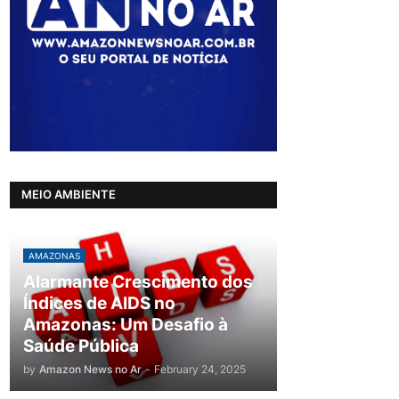
MEIO AMBIENTE
AMAZONAS
Alarmante Crescimento dos
Índices de AIDS no
Amazonas: Um Desafio à
Saúde Pública
by
Amazon News no Ar
-
February 24, 2025