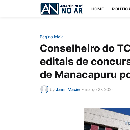
HOME
POLÍTIC
Página inicial
Conselheiro do T
editais de concurs
de Manacapuru por
by
Jamil Maciel
-
março 27, 2024