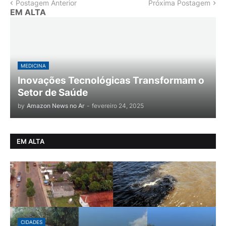
Postagem Anterior
Próxima Postagem
EM ALTA
MEDICINA
Inovações Tecnológicas Transformam o
Setor de Saúde
by
Amazon News no Ar
-
fevereiro 24, 2025
EM ALTA
CIDADES