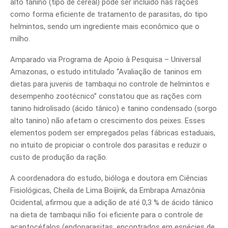
alto tanino (tipo de cereal) pode ser incluído nas rações
como forma eficiente de tratamento de parasitas, do tipo
helmintos, sendo um ingrediente mais econômico que o
milho.
Amparado via Programa de Apoio à Pesquisa – Universal
Amazonas, o estudo intitulado “Avaliação de taninos em
dietas para juvenis de tambaqui no controle de helmintos e
desempenho zootécnico” constatou que as rações com
tanino hidrolisado (ácido tânico) e tanino condensado (sorgo
alto tanino) não afetam o crescimento dos peixes. Esses
elementos podem ser empregados pelas fábricas estaduais,
no intuito de propiciar o controle dos parasitas e reduzir o
custo de produção da ração.
A coordenadora do estudo, bióloga e doutora em Ciências
Fisiológicas, Cheila de Lima Boijink, da Embrapa Amazônia
Ocidental, afirmou que a adição de até 0,3 % de ácido tânico
na dieta de tambaqui não foi eficiente para o controle de
acantocéfalos (endoparasitas, encontrados em espécies de