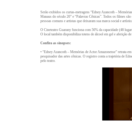
Serão exibidos os curtas-metragens “Edney Azancoth – Memórias
Manaus do século 20” e “Palavras Cênicas”. Todos os filmes são dir
pessoas comuns e artistas que deixaram sua marca social e artísti
O Cineteatro Guarany funciona com 50% da capacidade (48 lugare
O local também disponibiliza totens de álcool em gel e aferição de
Confira as sinopses:
• “Edney Azancoth – Memórias de Actor Amazonense” retrata em d
pesquisador das artes cênicas. O registro conta a trajetória de E
pelo teatro.