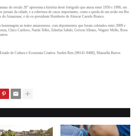
naus do século 20” apresenta a história deste fotógrafo que atuou entre 1950 e 1990, em
os jornais da cidade, e a cobertura de casos importantes, como a queda de um avião em Rio
res do Amazonas; e do ex-presidente Humberto de Alencar Castelo Branco.
em homenagem ao teatro amazonense, com depoimentos que foram coletados entre 2009 e
o Souza, Chico Cardoso, Narda Telles, Ednelza Sahdo, Gerson Albano, Wagner Mello, Rosa
utros.
Estado de Cultura e Economia Criativa: Suelen Reis (98141-9488), Manuella Barros