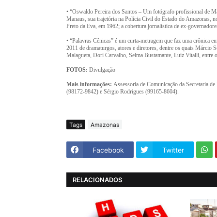
• “Oswaldo Pereira dos Santos – Um fotógrafo profissional de Ma
Manaus, sua trajetória na Polícia Civil do Estado do Amazonas, n
Preto da Eva, em 1962; a cobertura jornalística de ex-governado
• “Palavras Cênicas” é um curta-metragem que faz uma crônica 
2011 de dramaturgos, atores e diretores, dentre os quais Márci
Malagueta, Dori Carvalho, Selma Bustamante, Luiz Vitalli, entre o
FOTOS:
Divulgação
Mais informações:
Assessoria de Comunicação da Secretaria de 
(98172-9842) e Sérgio Rodrigues (99165-8604).
Tags
Amazonas
Facebook
Twitter
RELACIONADOS