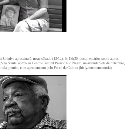
a Criativa apresentará, neste sábado (12/12), às 18h30, documentários sobre atores,
ila Ninita, anexo ao Centro Cultural Palácio Rio Negro, na avenida Sete de Setembro,
ada gratuita, com agendamento pelo Portal da Cultura (bit.ly/mostramemoria).