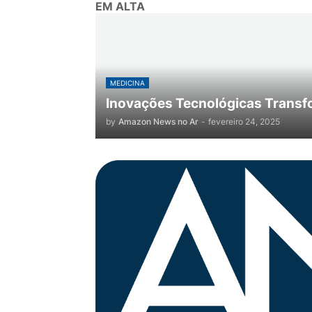
EM ALTA
MEDICINA
Inovações Tecnológicas Transf
by
Amazon News no Ar
-
fevereiro 24, 2025