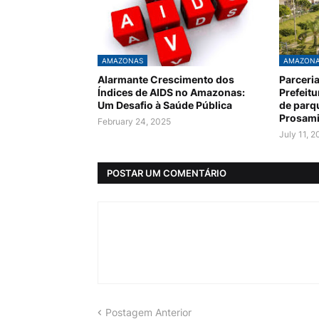
AMAZONAS
AMAZON
Alarmante Crescimento dos
Parceri
Índices de AIDS no Amazonas:
Prefeit
Um Desafio à Saúde Pública
de parq
Prosam
February 24, 2025
July 11, 
POSTAR UM COMENTÁRIO
Postagem Anterior