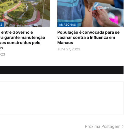
AS
AMAZONAS
a entre Governo e
População é convocada para se
ura garante manutenção
vacinar contra a Influenza em
ues construídos pelo
Manaus
in
June 27, 2023
2023
Próxima Postagem