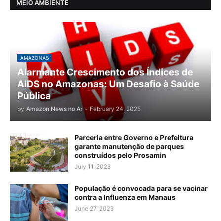
MEIO AMBIENTE
AMAZONAS
Alarmante Crescimento dos Índices de
AIDS no Amazonas: Um Desafio à Saúde
Pública
by
Amazon News no Ar
-
February 24, 2025
Parceria entre Governo e Prefeitura
garante manutenção de parques
construídos pelo Prosamin
July 11, 2023
População é convocada para se vacinar
contra a Influenza em Manaus
June 27, 2023