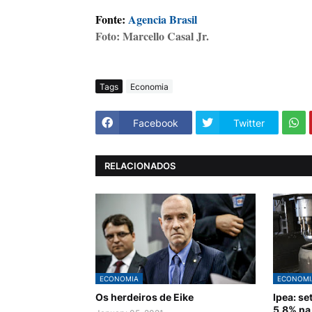
Fonte:
Agencia Brasil
Foto: Marcello Casal Jr.
Tags
Economia
Facebook
Twitter
RELACIONADOS
ECONOMIA
ECONOMI
Os herdeiros de Eike
Ipea: s
5,8% na