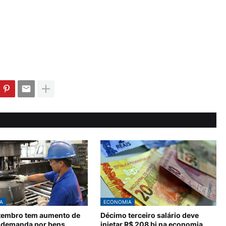
A
ECONOMIA
etembro tem aumento de
Décimo terceiro salário deve
 demanda por bens
injetar R$ 208 bi na economia