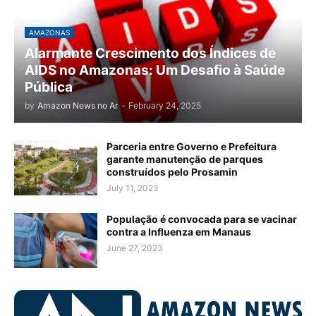
AMAZONAS
Alarmante Crescimento dos Índices de
AIDS no Amazonas: Um Desafio à Saúde
Pública
by
Amazon News no Ar
-
February 24, 2025
Parceria entre Governo e Prefeitura
garante manutenção de parques
construídos pelo Prosamin
July 11, 2023
População é convocada para se vacinar
contra a Influenza em Manaus
June 27, 2023