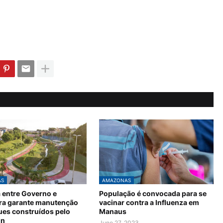
AS
AMAZONAS
a entre Governo e
População é convocada para se
ura garante manutenção
vacinar contra a Influenza em
ues construídos pelo
Manaus
in
June 27, 2023