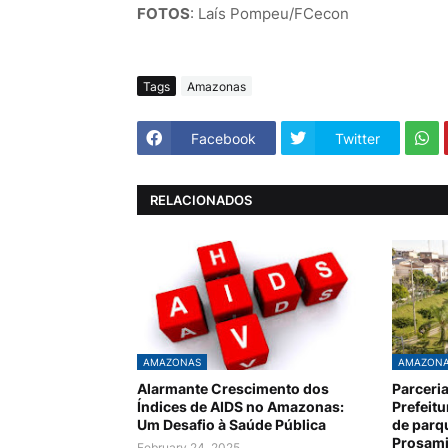
FOTOS
: Laís Pompeu/FCecon
Tags
Amazonas
Facebook
Twitter
RELACIONADOS
AMAZONAS
AMAZON
Alarmante Crescimento dos
Parceri
Índices de AIDS no Amazonas:
Prefeit
Um Desafio à Saúde Pública
de parq
Prosam
February 24, 2025