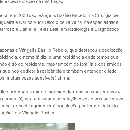
 especialização na instituição.
on em 2020 são: Vângelis Basílio Rebelo, na Cirurgia de
ueira e Carlos Vitor Osório de Oliveira, na especialidade
 Barroso e Danielle Teles Leal, em Radiologia e Diagnóstico
zonas é Vângelis Basílio Rebelo, que destacou a dedicação
esidência, o nome já diz, é uma residência onde temos que
o não é só do residente, mas também da família e dos amigos.
s que nos dedicar à residência e também entender o lado
s, muitas vezes sensíveis”, afirma.
dico pretende atuar no mercado de trabalho amazonense e
s cursos. “Quero entregar à população e aos meus pacientes
, uma forma de agradecer à população por ter me deixado
ição”, diz Vângelis Basílio.