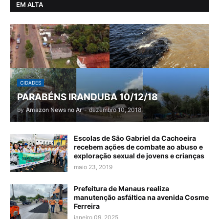
EM ALTA
CIDADES
PARABÉNS IRANDUBA 10/12/18
by
Amazon News no Ar
-
dezembro 10, 2018
Escolas de São Gabriel da Cachoeira
recebem ações de combate ao abuso e
exploração sexual de jovens e crianças
maio 23, 2019
Prefeitura de Manaus realiza
manutenção asfáltica na avenida Cosme
Ferreira
janeiro 09, 2025