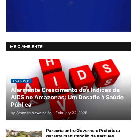
MEIO AMBIENTE
AMAZONAS
Alarmante Crescimento dos Índices de
AIDS no Amazonas: Um Desafio à Saúde
Pública
by
Amazon News no Ar
-
February 24, 2025
Parceria entre Governo e Prefeitura
garante manutenção de parques