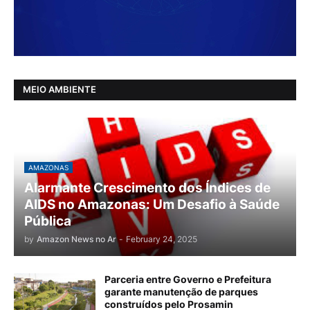
MEIO AMBIENTE
AMAZONAS
Alarmante Crescimento dos Índices de
AIDS no Amazonas: Um Desafio à Saúde
Pública
by
Amazon News no Ar
-
February 24, 2025
Parceria entre Governo e Prefeitura
garante manutenção de parques
construídos pelo Prosamin