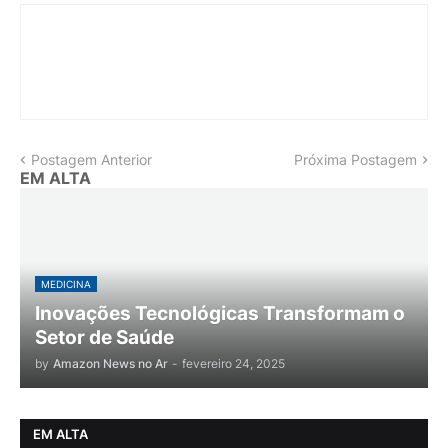
Postagem Anterior
Próxima Postagem
EM ALTA
MEDICINA
Inovações Tecnológicas Transformam o
Setor de Saúde
by
Amazon News no Ar
-
fevereiro 24, 2025
EM ALTA