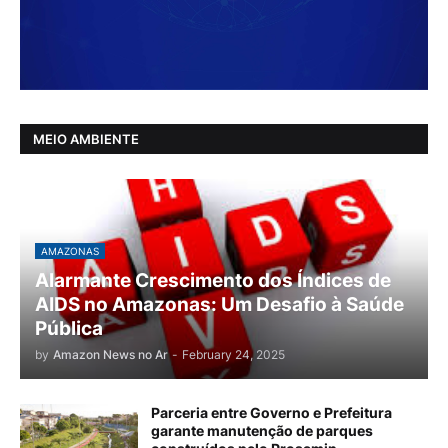
MEIO AMBIENTE
AMAZONAS
Alarmante Crescimento dos Índices de
AIDS no Amazonas: Um Desafio à Saúde
Pública
by
Amazon News no Ar
-
February 24, 2025
Parceria entre Governo e Prefeitura
garante manutenção de parques