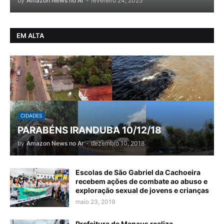
by
Amazon News no Ar
-
fevereiro 24, 2025
EM ALTA
CIDADES
PARABÉNS IRANDUBA 10/12/18
by
Amazon News no Ar
-
dezembro 10, 2018
Escolas de São Gabriel da Cachoeira
recebem ações de combate ao abuso e
exploração sexual de jovens e crianças
maio 23, 2019
Prefeitura de Manaus realiza