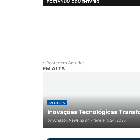
POSTAR UM COMENTÁRIO
Postagem Anterior
EM ALTA
MEDICINA
Inovações Tecnológicas Transf
by
Amazon News no Ar
-
fevereiro 24, 2025