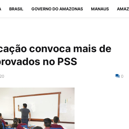
A
BRASIL
GOVERNO DO AMAZONAS
MANAUS
AMAZ
ucação convoca mais de
provados no PSS
020
0