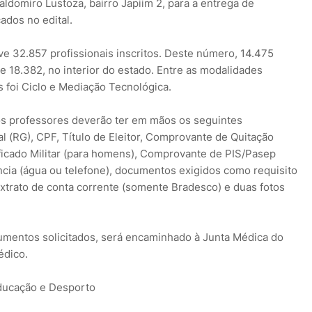
aldomiro Lustoza, bairro Japiim 2, para a entrega de
ados no edital.
ve 32.857 profissionais inscritos. Deste número, 14.475
 e 18.382, no interior do estado. Entre as modalidades
s foi Ciclo e Mediação Tecnológica.
os professores deverão ter em mãos os seguintes
al (RG), CPF, Título de Eleitor, Comprovante de Quitação
rtificado Militar (para homens), Comprovante de PIS/Pasep
cia (água ou telefone), documentos exigidos como requisito
 extrato de conta corrente (somente Bradesco) e duas fotos
umentos solicitados, será encaminhado à Junta Médica do
édico.
ducação e Desporto