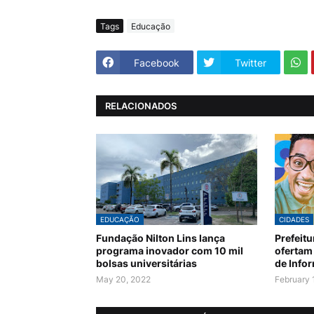
Tags
Educação
Facebook
Twitter
RELACIONADOS
EDUCAÇÃO
CIDADES
Fundação Nilton Lins lança
Prefeitu
programa inovador com 10 mil
ofertam
bolsas universitárias
de Info
May 20, 2022
February 