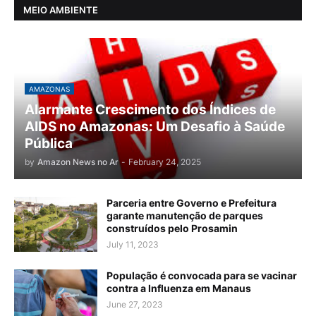
MEIO AMBIENTE
AMAZONAS
Alarmante Crescimento dos Índices de
AIDS no Amazonas: Um Desafio à Saúde
Pública
by
Amazon News no Ar
-
February 24, 2025
Parceria entre Governo e Prefeitura
garante manutenção de parques
construídos pelo Prosamin
July 11, 2023
População é convocada para se vacinar
contra a Influenza em Manaus
June 27, 2023