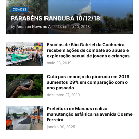
CIDADES
PARABÉNS IRANDUBA 10/12/18
by
Amazon News no Ar
-
dezembro 10, 2018
Escolas de São Gabriel da Cachoeira
recebem ações de combate ao abuso e
exploração sexual de jovens e crianças
maio 23, 2019
Cota para manejo do pirarucu em 2019
aumentou 29% em comparação com o
ano passado
dezembro 27, 2019
Prefeitura de Manaus realiza
manutenção asfáltica na avenida Cosme
Ferreira
janeiro 09, 2025