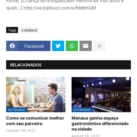
Fonte: [Criança teria espancado menina de três anos e
queb...] http://va.topbuzz.com/s/NMbhQM
Tags
cotidiano
Facebook
RELACIONADOS
COTIDIANO
COTIDIANO
Como se comunicar melhor
Manaus ganha espaço
com seu parceiro
gastronômico diferenciado
na cidade
October 06, 2021
August 28, 2020