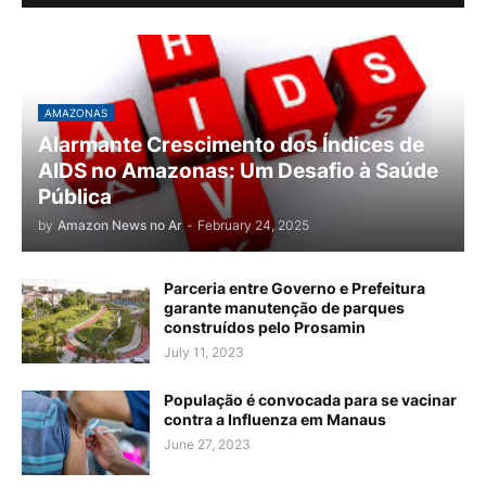
AMAZONAS
Alarmante Crescimento dos Índices de
AIDS no Amazonas: Um Desafio à Saúde
Pública
by
Amazon News no Ar
-
February 24, 2025
Parceria entre Governo e Prefeitura
garante manutenção de parques
construídos pelo Prosamin
July 11, 2023
População é convocada para se vacinar
contra a Influenza em Manaus
June 27, 2023