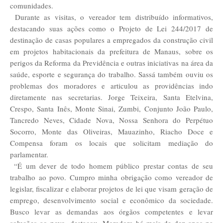
comunidades.
Durante as visitas, o vereador tem distribuído informativos,
destacando suas ações como o Projeto de Lei 244/2017 de
destinação de casas populares a empregados da construção civil
em projetos habitacionais da prefeitura de Manaus, sobre os
perigos da Reforma da Previdência e outras iniciativas na área da
saúde, esporte e segurança do trabalho. Sassá também ouviu os
problemas dos moradores e articulou as providências indo
diretamente nas secretarias. Jorge Teixeira, Santa Etelvina,
Crespo, Santa Inês, Monte Sinai, Zumbi, Conjunto João Paulo,
Tancredo Neves, Cidade Nova, Nossa Senhora do Perpétuo
Socorro, Monte das Oliveiras, Mauazinho, Riacho Doce e
Compensa foram os locais que solicitam mediação do
parlamentar.
“É um dever de todo homem público prestar contas de seu
trabalho ao povo. Cumpro minha obrigação como vereador de
legislar, fiscalizar e elaborar projetos de lei que visam geração de
emprego, desenvolvimento social e econômico da sociedade.
Busco levar as demandas aos órgãos competentes e levar
soluções ao povo, destacou. Moradora há mais de dez anos na