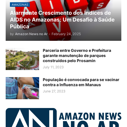
AMAZONAS
Alarmante Crescimento dos Índices de
AIDS no Amazonas: Um Desafio à Saúde
Pública
by
Amazon News no Ar
-
February 24, 2025
Parceria entre Governo e Prefeitura
garante manutenção de parques
construídos pelo Prosamin
July 11, 2023
População é convocada para se vacinar
contra a Influenza em Manaus
June 27, 2023