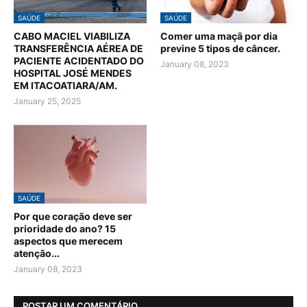
SAÚDE
SAÚDE
CABO MACIEL VIABILIZA
Comer uma maçã por dia
TRANSFERÊNCIA AÉREA DE
previne 5 tipos de câncer.
PACIENTE ACIDENTADO DO
January 08, 2023
HOSPITAL JOSÉ MENDES
EM ITACOATIARA/AM.
January 25, 2025
SAÚDE
Por que coração deve ser
prioridade do ano? 15
aspectos que merecem
atenção...
January 08, 2023
POSTAR UM COMENTÁRIO