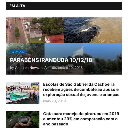
EM ALTA
CIDADES
PARABÉNS IRANDUBA 10/12/18
by
Amazon News no Ar
-
dezembro 10, 2018
Escolas de São Gabriel da Cachoeira
recebem ações de combate ao abuso e
exploração sexual de jovens e crianças
maio 23, 2019
Cota para manejo do pirarucu em 2019
aumentou 29% em comparação com o
ano passado