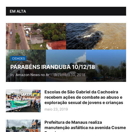
EM ALTA
CIDADES
PARABÉNS IRANDUBA 10/12/18
by
Amazon News no Ar
-
dezembro 10, 2018
Escolas de São Gabriel da Cachoeira
recebem ações de combate ao abuso e
exploração sexual de jovens e crianças
maio 23, 2019
Prefeitura de Manaus realiza
manutenção asfáltica na avenida Cosme