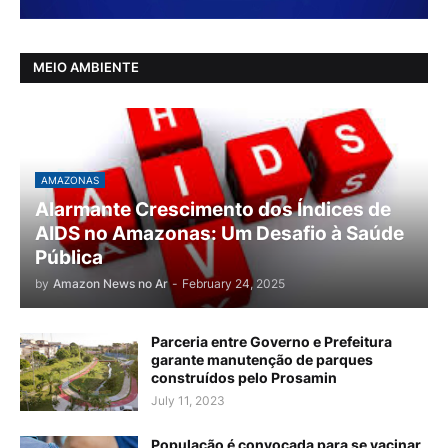
MEIO AMBIENTE
AMAZONAS
Alarmante Crescimento dos Índices de
AIDS no Amazonas: Um Desafio à Saúde
Pública
by
Amazon News no Ar
-
February 24, 2025
Parceria entre Governo e Prefeitura
garante manutenção de parques
construídos pelo Prosamin
July 11, 2023
População é convocada para se vacinar