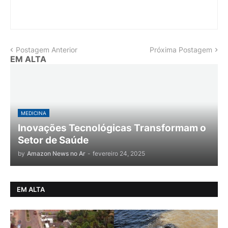
Postagem Anterior
Próxima Postagem
EM ALTA
MEDICINA
Inovações Tecnológicas Transformam o
Setor de Saúde
by
Amazon News no Ar
-
fevereiro 24, 2025
EM ALTA