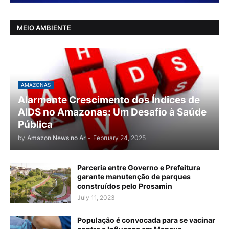
MEIO AMBIENTE
AMAZONAS
Alarmante Crescimento dos Índices de
AIDS no Amazonas: Um Desafio à Saúde
Pública
by
Amazon News no Ar
-
February 24, 2025
Parceria entre Governo e Prefeitura
garante manutenção de parques
construídos pelo Prosamin
July 11, 2023
População é convocada para se vacinar