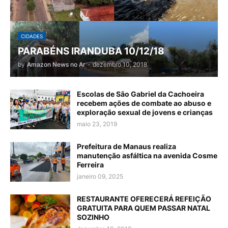
CIDADES
PARABÉNS IRANDUBA 10/12/18
by
Amazon News no Ar
-
dezembro 10, 2018
Escolas de São Gabriel da Cachoeira
recebem ações de combate ao abuso e
exploração sexual de jovens e crianças
maio 23, 2019
Prefeitura de Manaus realiza
manutenção asfáltica na avenida Cosme
Ferreira
janeiro 09, 2025
RESTAURANTE OFERECERÁ REFEIÇÃO
GRATUITA PARA QUEM PASSAR NATAL
SOZINHO