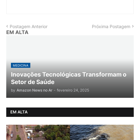
Postagem Anterior
Próxima Postagem
EM ALTA
MEDICINA
Inovações Tecnológicas Transformam o
Setor de Saúde
by
Amazon News no Ar
-
fevereiro 24, 2025
EM ALTA