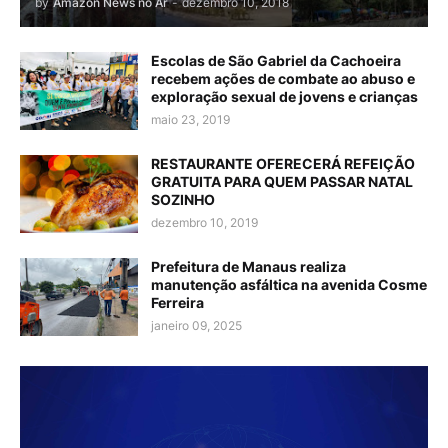
by
Amazon News no Ar
-
dezembro 10, 2018
Escolas de São Gabriel da Cachoeira
recebem ações de combate ao abuso e
exploração sexual de jovens e crianças
maio 23, 2019
RESTAURANTE OFERECERÁ REFEIÇÃO
GRATUITA PARA QUEM PASSAR NATAL
SOZINHO
dezembro 10, 2019
Prefeitura de Manaus realiza
manutenção asfáltica na avenida Cosme
Ferreira
janeiro 09, 2025