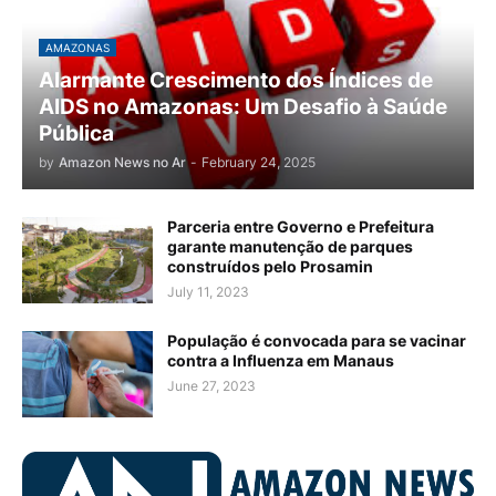
AMAZONAS
Alarmante Crescimento dos Índices de
AIDS no Amazonas: Um Desafio à Saúde
Pública
by
Amazon News no Ar
-
February 24, 2025
Parceria entre Governo e Prefeitura
garante manutenção de parques
construídos pelo Prosamin
July 11, 2023
População é convocada para se vacinar
contra a Influenza em Manaus
June 27, 2023