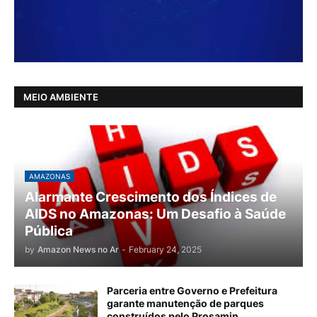
MEIO AMBIENTE
AMAZONAS
Alarmante Crescimento dos Índices de
AIDS no Amazonas: Um Desafio à Saúde
Pública
by
Amazon News no Ar
-
February 24, 2025
Parceria entre Governo e Prefeitura
garante manutenção de parques
construídos pelo Prosamin