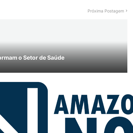
Próxima Postagem
ormam o Setor de Saúde