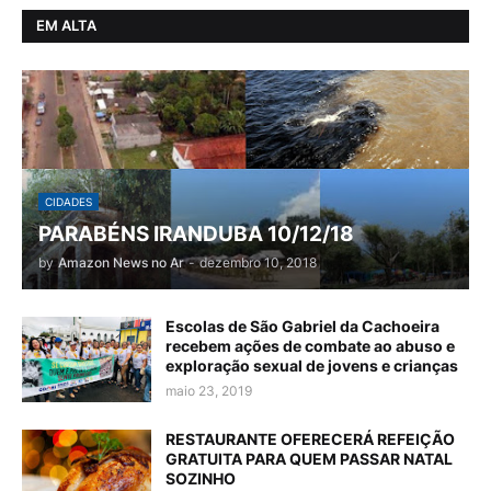
EM ALTA
CIDADES
PARABÉNS IRANDUBA 10/12/18
by
Amazon News no Ar
-
dezembro 10, 2018
Escolas de São Gabriel da Cachoeira
recebem ações de combate ao abuso e
exploração sexual de jovens e crianças
maio 23, 2019
RESTAURANTE OFERECERÁ REFEIÇÃO
GRATUITA PARA QUEM PASSAR NATAL
SOZINHO