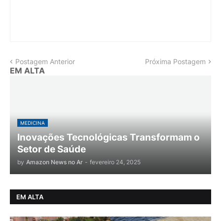
Postagem Anterior
Próxima Postagem
EM ALTA
MEDICINA
Inovações Tecnológicas Transformam o
Setor de Saúde
by
Amazon News no Ar
-
fevereiro 24, 2025
EM ALTA