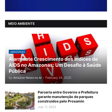
MEIO AMBIENTE
AMAZONAS
Alarmante Crescimento dos Índices de
AIDS no Amazonas: Um Desafio à Saúde
Pública
by
Amazon News no Ar
-
February 24, 2025
Parceria entre Governo e Prefeitura
garante manutenção de parques
construídos pelo Prosamin
July 11, 2023