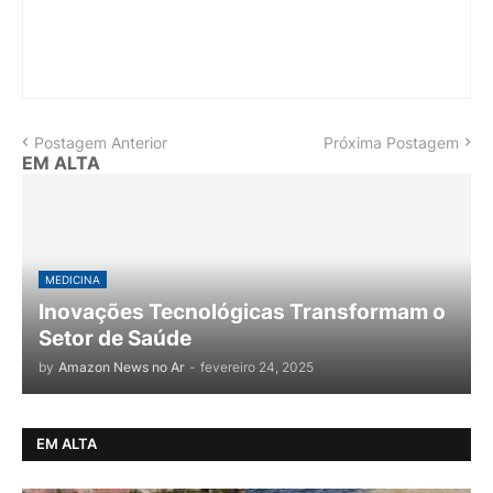
Postagem Anterior
Próxima Postagem
EM ALTA
MEDICINA
Inovações Tecnológicas Transformam o
Setor de Saúde
by
Amazon News no Ar
-
fevereiro 24, 2025
EM ALTA