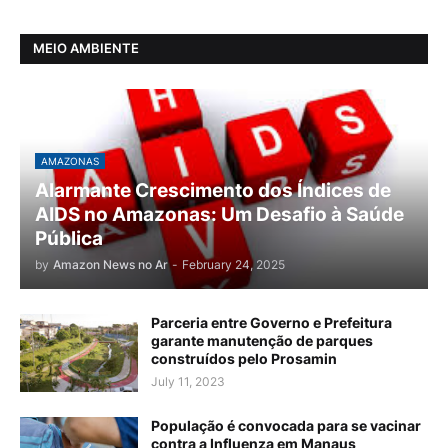
MEIO AMBIENTE
AMAZONAS
Alarmante Crescimento dos Índices de
AIDS no Amazonas: Um Desafio à Saúde
Pública
by
Amazon News no Ar
-
February 24, 2025
Parceria entre Governo e Prefeitura
garante manutenção de parques
construídos pelo Prosamin
July 11, 2023
População é convocada para se vacinar
contra a Influenza em Manaus