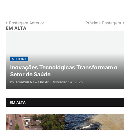
Postagem Anterior
Próxima Postagem
EM ALTA
MEDICINA
Inovações Tecnológicas Transformam o
Setor de Saúde
by
Amazon News no Ar
-
fevereiro 24, 2025
EM ALTA