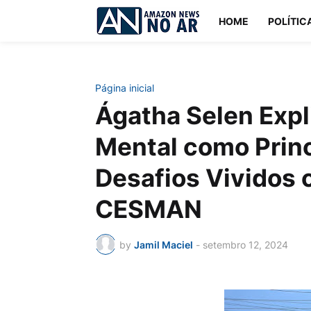
HOME
POLÍTIC
Página inicial
Ágatha Selen Expl
Mental como Princ
Desafios Vividos 
CESMAN
by
Jamil Maciel
-
setembro 12, 2024