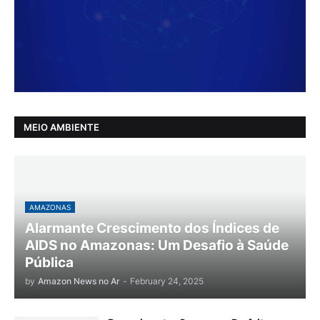
MEIO AMBIENTE
AMAZONAS
Alarmante Crescimento dos Índices de
AIDS no Amazonas: Um Desafio à Saúde
Pública
by
Amazon News no Ar
-
February 24, 2025