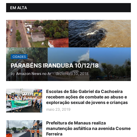
EM ALTA
CIDADES
PARABÉNS IRANDUBA 10/12/18
by
Amazon News no Ar
-
dezembro 10, 2018
Escolas de São Gabriel da Cachoeira
recebem ações de combate ao abuso e
exploração sexual de jovens e crianças
maio 23, 2019
Prefeitura de Manaus realiza
manutenção asfáltica na avenida Cosme
Ferreira