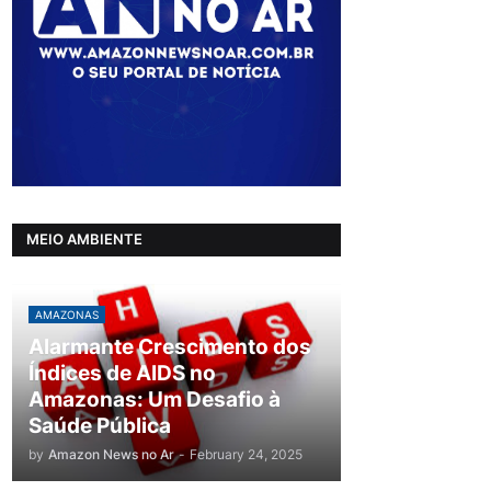
MEIO AMBIENTE
AMAZONAS
Alarmante Crescimento dos
Índices de AIDS no
Amazonas: Um Desafio à
Saúde Pública
by
Amazon News no Ar
-
February 24, 2025