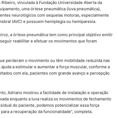
s Ribeiro, vinculada à Fundação Universidade Aberta da
quipamento, uma órtese pneumática (luva pneumática),
pacientes neurológicos com sequelas motoras, especialmente
rebral (AVC) e possuem hemiplegia ou hemiparesia.
iroz, a órtese pneumática tem como principal objetivo emitir
eguir reabilitar e efetuar os movimentos que foram
s que perderam o movimento ou têm mobilidade reduzida nas
 ajuda a estimular e aumentar a força muscular, conforme a
ultados com ela, pacientes com grande avanço e percepção
o, Adriano mostrou a facilidade de instalação e operação
axada enquanto a luva realiza os movimentos de fechamento
sidual do paciente, podemos potencializar essa força
 para a recuperação da funcionalidade”, completa.