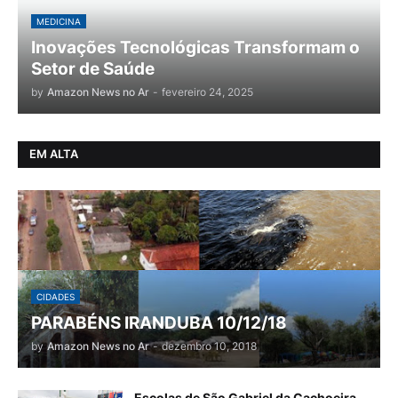
MEDICINA
Inovações Tecnológicas Transformam o
Setor de Saúde
by
Amazon News no Ar
-
fevereiro 24, 2025
EM ALTA
CIDADES
PARABÉNS IRANDUBA 10/12/18
by
Amazon News no Ar
-
dezembro 10, 2018
Escolas de São Gabriel da Cachoeira