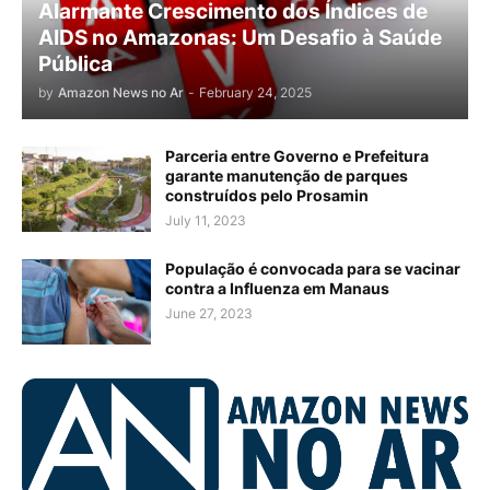
Alarmante Crescimento dos Índices de
AIDS no Amazonas: Um Desafio à Saúde
Pública
by
Amazon News no Ar
-
February 24, 2025
Parceria entre Governo e Prefeitura
garante manutenção de parques
construídos pelo Prosamin
July 11, 2023
População é convocada para se vacinar
contra a Influenza em Manaus
June 27, 2023