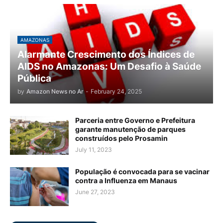
AMAZONAS
Alarmante Crescimento dos Índices de
AIDS no Amazonas: Um Desafio à Saúde
Pública
by
Amazon News no Ar
-
February 24, 2025
Parceria entre Governo e Prefeitura
garante manutenção de parques
construídos pelo Prosamin
July 11, 2023
População é convocada para se vacinar
contra a Influenza em Manaus
June 27, 2023