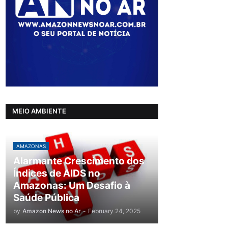
MEIO AMBIENTE
AMAZONAS
Alarmante Crescimento dos
Índices de AIDS no
Amazonas: Um Desafio à
Saúde Pública
by
Amazon News no Ar
-
February 24, 2025